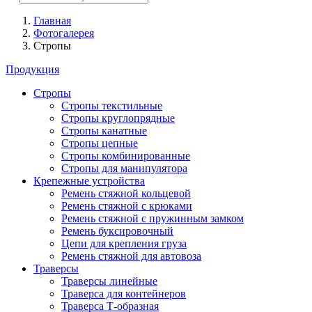
Главная
Фотогалерея
Стропы
Продукция
Стропы
Стропы текстильные
Стропы круглопрядные
Стропы канатные
Стропы цепные
Стропы комбинированные
Стропы для манипулятора
Крепежные устройства
Ремень стяжной кольцевой
Ремень стяжной с крюками
Ремень стяжной с пружинным замком
Ремень буксировочный
Цепи для крепления груза
Ремень стяжной для автовоза
Траверсы
Траверсы линейные
Траверса для контейнеров
Траверса Т-образная