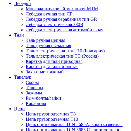
Лебедки
Монтажно-тяговый механизм МТМ
Лебедка ручная тип ЛР
Лебедка ручная барабанная тип GR
Лебедка электрическая 380В
Лебедка электрическая автомобильная
Тали
Таль ручная цепная
Таль ручная рычажная
Таль электрическая тип Т10 (Болгария)
Таль электрическая тип ТЭ (Россия)
Каретка для тали приводная
Каретка для тали холостая
Захват монтажный
Такелаж
Скобы
Талрепы
Зажимы
Рым-болты/гайки
Карабины
Цепи
Цепь грузоподъемная Т8
Цепь грузоподъемная Т10
Цепь оцинкованная DIN 5685A, короткозвенная
Цепь оцинкованная DIN 5685 С длинное звено