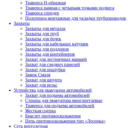
Траверса Н-образная
Траверса рамная с четырьмя точками подвеса
Траверса спредер
Полотенца монтажные для укладки трубопроводов
Захваты
Захваты для металла
Захваты для труб
Захваты для бочек
Захваты для кабельных катушек
Захваты для поддонов
Захваты для контейнеров
Захват для лестничных маршей
Захват для сэндвич панелей
Захват для опалубки
Замок Смаля
Захват для шпунта
Захват для рельс
Устройства для эвакуации автомобилей
Захват для подъема автомобилей
Стропы для эвакуатора многопетлевые
Траверса для подъема автомобилей
Жесткая сцепка
Браслет противоскольжения
Цепь противоскольжения тип «Лесенка»
Сеть вертолетная