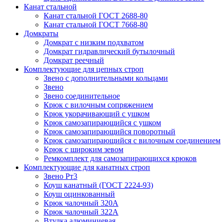
Канат стальной
Канат стальной ГОСТ 2688-80
Канат стальной ГОСТ 7668-80
Домкраты
Домкрат с низким подхватом
Домкрат гидравлический бутылочный
Домкрат реечный
Комплектующие для цепных строп
Звено с дополнительными кольцами
Звено
Звено соединительное
Крюк с вилочным сопряжением
Крюк укорачивающий с ушком
Крюк самозапирающийся с ушком
Крюк самозапирающийся поворотный
Крюк самозапирающийся с вилочным соединением
Крюк с широким зевом
Ремкомплект для самозапирающихся крюков
Комплектующие для канатных строп
Звено Рт3
Коуш канатный (ГОСТ 2224-93)
Коуш оцинкованный
Крюк чалочный 320А
Крюк чалочный 322А
Втулка алюминиевая