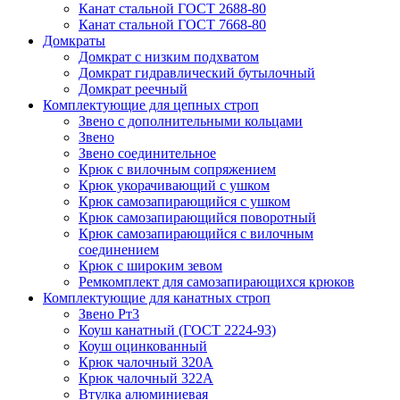
Канат стальной ГОСТ 2688-80
Канат стальной ГОСТ 7668-80
Домкраты
Домкрат с низким подхватом
Домкрат гидравлический бутылочный
Домкрат реечный
Комплектующие для цепных строп
Звено с дополнительными кольцами
Звено
Звено соединительное
Крюк с вилочным сопряжением
Крюк укорачивающий с ушком
Крюк самозапирающийся с ушком
Крюк самозапирающийся поворотный
Крюк самозапирающийся с вилочным
соединением
Крюк с широким зевом
Ремкомплект для самозапирающихся крюков
Комплектующие для канатных строп
Звено Рт3
Коуш канатный (ГОСТ 2224-93)
Коуш оцинкованный
Крюк чалочный 320А
Крюк чалочный 322А
Втулка алюминиевая