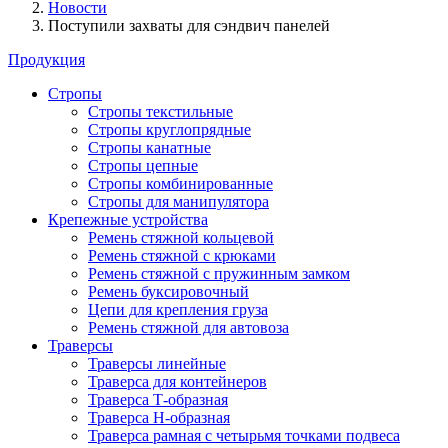
Новости
Поступили захваты для сэндвич панелей
Продукция
Стропы
Стропы текстильные
Стропы круглопрядные
Стропы канатные
Стропы цепные
Стропы комбинированные
Стропы для манипулятора
Крепежные устройства
Ремень стяжной кольцевой
Ремень стяжной с крюками
Ремень стяжной с пружинным замком
Ремень буксировочный
Цепи для крепления груза
Ремень стяжной для автовоза
Траверсы
Траверсы линейные
Траверса для контейнеров
Траверса Т-образная
Траверса Н-образная
Траверса рамная с четырьмя точками подвеса