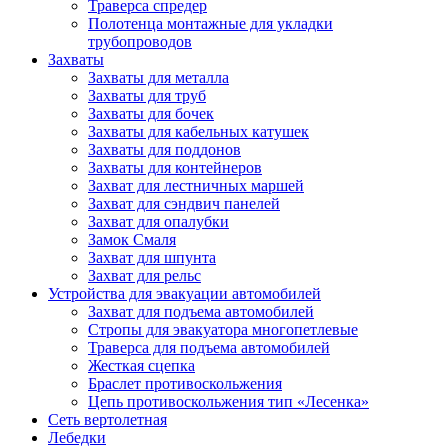
Траверса спредер
Полотенца монтажные для укладки
трубопроводов
Захваты
Захваты для металла
Захваты для труб
Захваты для бочек
Захваты для кабельных катушек
Захваты для поддонов
Захваты для контейнеров
Захват для лестничных маршей
Захват для сэндвич панелей
Захват для опалубки
Замок Смаля
Захват для шпунта
Захват для рельс
Устройства для эвакуации автомобилей
Захват для подъема автомобилей
Стропы для эвакуатора многопетлевые
Траверса для подъема автомобилей
Жесткая сцепка
Браслет противоскольжения
Цепь противоскольжения тип «Лесенка»
Сеть вертолетная
Лебедки