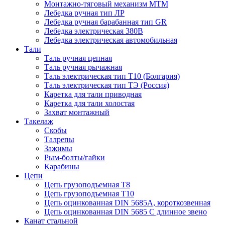
Монтажно-тяговый механизм МТМ
Лебедка ручная тип ЛР
Лебедка ручная барабанная тип GR
Лебедка электрическая 380В
Лебедка электрическая автомобильная
Тали
Таль ручная цепная
Таль ручная рычажная
Таль электрическая тип Т10 (Болгария)
Таль электрическая тип ТЭ (Россия)
Каретка для тали приводная
Каретка для тали холостая
Захват монтажный
Такелаж
Скобы
Талрепы
Зажимы
Рым-болты/гайки
Карабины
Цепи
Цепь грузоподъемная Т8
Цепь грузоподъемная Т10
Цепь оцинкованная DIN 5685A, короткозвенная
Цепь оцинкованная DIN 5685 С длинное звено
Канат стальной