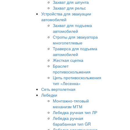
Захват для шпунта
Захват для рельс
Устройства для эвакуации
автомобилей
Захват для подъема
автомобилей
Стропы для эвакуатора
многопетлевые
Траверса для подъема
автомобилей
Жесткая сцепка
Браслет
противоскольжения
Цепь противоскольжения
тип «Лесенка»
Сеть вертолетная
Лебедки
Монтажно-тяговый
механизм МТМ
Лебедка ручная тип ЛР
Лебедка ручная
барабанная тип GR
Лебедка электрическая