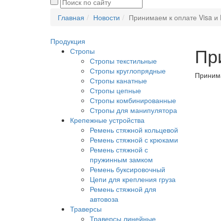
Главная
Новости
Принимаем к оплате Visa и
Продукция
Пр
Стропы
Стропы текстильные
Стропы круглопрядные
Принима
Стропы канатные
Стропы цепные
Стропы комбинированные
Стропы для манипулятора
Крепежные устройства
Ремень стяжной кольцевой
Ремень стяжной с крюками
Ремень стяжной с
пружинным замком
Ремень буксировочный
Цепи для крепления груза
Ремень стяжной для
автовоза
Траверсы
Траверсы линейные