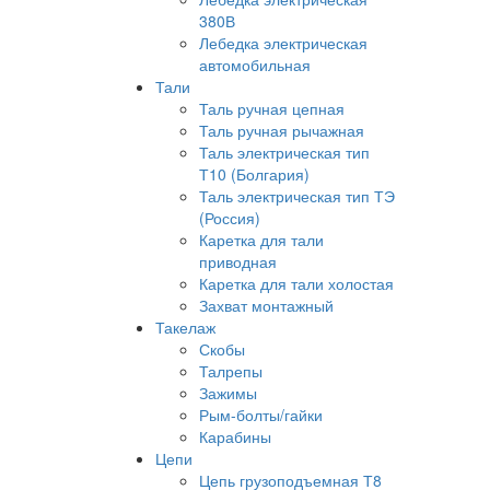
380В
Лебедка электрическая
автомобильная
Тали
Таль ручная цепная
Таль ручная рычажная
Таль электрическая тип
Т10 (Болгария)
Таль электрическая тип ТЭ
(Россия)
Каретка для тали
приводная
Каретка для тали холостая
Захват монтажный
Такелаж
Скобы
Талрепы
Зажимы
Рым-болты/гайки
Карабины
Цепи
Цепь грузоподъемная Т8