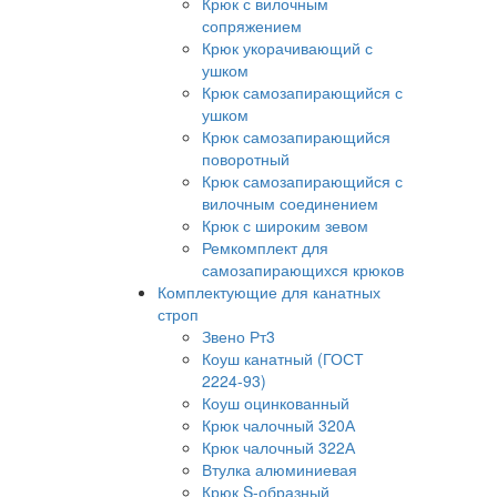
Крюк с вилочным
сопряжением
Крюк укорачивающий с
ушком
Крюк самозапирающийся с
ушком
Крюк самозапирающийся
поворотный
Крюк самозапирающийся с
вилочным соединением
Крюк с широким зевом
Ремкомплект для
самозапирающихся крюков
Комплектующие для канатных
строп
Звено Рт3
Коуш канатный (ГОСТ
2224-93)
Коуш оцинкованный
Крюк чалочный 320А
Крюк чалочный 322А
Втулка алюминиевая
Крюк S-образный