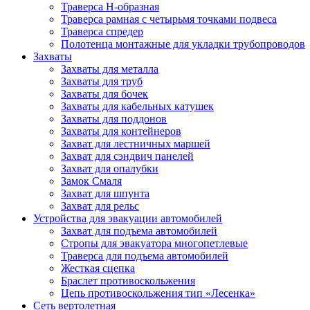
Траверса Н-образная
Траверса рамная с четырьмя точками подвеса
Траверса спредер
Полотенца монтажные для укладки трубопроводов
Захваты
Захваты для металла
Захваты для труб
Захваты для бочек
Захваты для кабельных катушек
Захваты для поддонов
Захваты для контейнеров
Захват для лестничных маршей
Захват для сэндвич панелей
Захват для опалубки
Замок Смаля
Захват для шпунта
Захват для рельс
Устройства для эвакуации автомобилей
Захват для подъема автомобилей
Стропы для эвакуатора многопетлевые
Траверса для подъема автомобилей
Жесткая сцепка
Браслет противоскольжения
Цепь противоскольжения тип «Лесенка»
Сеть вертолетная