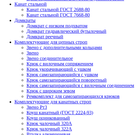
Канат стальной
Канат стальной ГОСТ 2688-80
Канат стальной ГОСТ 7668-80
Домкраты
Домкрат с низким подхватом
Домкрат гидравлический бутылочный
Домкрат реечный
Комплектующие для цепных строп
Звено с дополнительными кольцами
Звено
Звено соединительное
Крюк с вилочным сопряжением
Крюк укорачивающий с ушком
Крюк самозапирающийся с ушком
Крюк самозапирающийся поворотный
Крюк самозапирающийся с вилочным соединением
Крюк с широким зевом
Ремкомплект для самозапирающихся крюков
Комплектующие для канатных строп
Звено Рт3
Коуш канатный (ГОСТ 2224-93)
Коуш оцинкованный
Крюк чалочный 320А
Крюк чалочный 322А
Втулка алюминиевая