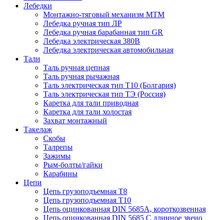
Лебедки
Монтажно-тяговый механизм МТМ
Лебедка ручная тип ЛР
Лебедка ручная барабанная тип GR
Лебедка электрическая 380В
Лебедка электрическая автомобильная
Тали
Таль ручная цепная
Таль ручная рычажная
Таль электрическая тип Т10 (Болгария)
Таль электрическая тип ТЭ (Россия)
Каретка для тали приводная
Каретка для тали холостая
Захват монтажный
Такелаж
Скобы
Талрепы
Зажимы
Рым-болты/гайки
Карабины
Цепи
Цепь грузоподъемная Т8
Цепь грузоподъемная Т10
Цепь оцинкованная DIN 5685A, короткозвенная
Цепь оцинкованная DIN 5685 С длинное звено