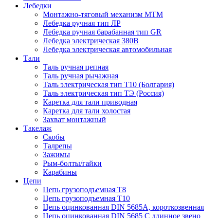
Лебедки
Монтажно-тяговый механизм МТМ
Лебедка ручная тип ЛР
Лебедка ручная барабанная тип GR
Лебедка электрическая 380В
Лебедка электрическая автомобильная
Тали
Таль ручная цепная
Таль ручная рычажная
Таль электрическая тип Т10 (Болгария)
Таль электрическая тип ТЭ (Россия)
Каретка для тали приводная
Каретка для тали холостая
Захват монтажный
Такелаж
Скобы
Талрепы
Зажимы
Рым-болты/гайки
Карабины
Цепи
Цепь грузоподъемная Т8
Цепь грузоподъемная Т10
Цепь оцинкованная DIN 5685A, короткозвенная
Цепь оцинкованная DIN 5685 С длинное звено