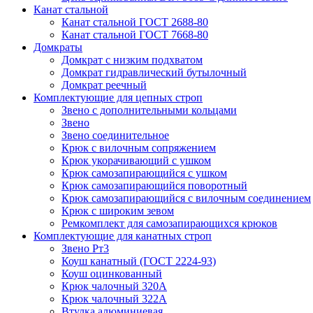
Канат стальной
Канат стальной ГОСТ 2688-80
Канат стальной ГОСТ 7668-80
Домкраты
Домкрат с низким подхватом
Домкрат гидравлический бутылочный
Домкрат реечный
Комплектующие для цепных строп
Звено с дополнительными кольцами
Звено
Звено соединительное
Крюк с вилочным сопряжением
Крюк укорачивающий с ушком
Крюк самозапирающийся с ушком
Крюк самозапирающийся поворотный
Крюк самозапирающийся с вилочным соединением
Крюк с широким зевом
Ремкомплект для самозапирающихся крюков
Комплектующие для канатных строп
Звено Рт3
Коуш канатный (ГОСТ 2224-93)
Коуш оцинкованный
Крюк чалочный 320А
Крюк чалочный 322А
Втулка алюминиевая