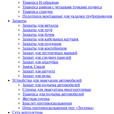
Траверса Н-образная
Траверса рамная с четырьмя точками подвеса
Траверса спредер
Полотенца монтажные для укладки трубопроводов
Захваты
Захваты для металла
Захваты для труб
Захваты для бочек
Захваты для кабельных катушек
Захваты для поддонов
Захваты для контейнеров
Захват для лестничных маршей
Захват для сэндвич панелей
Захват для опалубки
Замок Смаля
Захват для шпунта
Захват для рельс
Устройства для эвакуации автомобилей
Захват для подъема автомобилей
Стропы для эвакуатора многопетлевые
Траверса для подъема автомобилей
Жесткая сцепка
Браслет противоскольжения
Цепь противоскольжения тип «Лесенка»
Сеть вертолетная