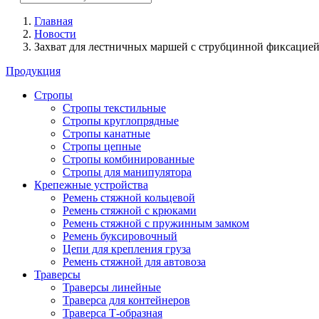
Главная
Новости
Захват для лестничных маршей с струбцинной фиксацие
Продукция
Стропы
Стропы текстильные
Стропы круглопрядные
Стропы канатные
Стропы цепные
Стропы комбинированные
Стропы для манипулятора
Крепежные устройства
Ремень стяжной кольцевой
Ремень стяжной с крюками
Ремень стяжной с пружинным замком
Ремень буксировочный
Цепи для крепления груза
Ремень стяжной для автовоза
Траверсы
Траверсы линейные
Траверса для контейнеров
Траверса Т-образная