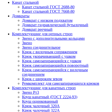
Канат стальной
Канат стальной ГОСТ 2688-80
Канат стальной ГОСТ 7668-80
Домкраты
Домкрат с низким подхватом
Домкрат гидравлический бутылочный
Домкрат реечный
Комплектующие для цепных строп
Звено с дополнительными кольцами
Звено
Звено соединительное
Крюк с вилочным сопряжением
Крюк укорачивающий с ушком
Крюк самозапирающийся с ушком
Крюк самозапирающийся поворотный
Крюк самозапирающийся с вилочным
соединением
Крюк с широким зевом
Ремкомплект для самозапирающихся крюков
Комплектующие для канатных строп
Звено Рт3
Коуш канатный (ГОСТ 2224-93)
Коуш оцинкованный
Крюк чалочный 320А
Крюк чалочный 322А