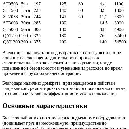
ST0503
5тн
197
125
60
4,4
1100
ST1503
15тн
225
140
60
8,5
1800
ST2033
20тн
244
145
60
11,5
2300
ST3003
30тн
285
180
_
14,5
3000
ST5003
50тн
300
180
_
33
4900
QYL100
100тн
335
180
_
76
32400
QYL200
200тн
375
200
_
140
54500
Введение в эксплуатацию домкратов оказало существенное
влияние на сокращение длительности процессов
строительства, а также автомобильного ремонта, ввиду
повышенной безопасности и уменьшения расходов во время
проведения грузоподъемных операций.
Благодаря наличию домкрата, приводящегося в действие
гидравликой, ремонтировать автомобиль стало намного легче,
что повышает уровень эффективности его использования.
Основные характеристики
Бутылочный домкрат относится к подъемному оборудованию
(поднимает груз на необходимую, преимущественно
большую, высоту). Грузоподъемность механизмов такого типа