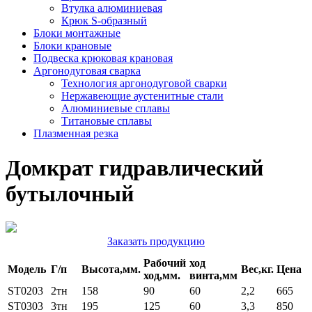
Втулка алюминиевая
Крюк S-образный
Блоки монтажные
Блоки крановые
Подвеска крюковая крановая
Аргонодуговая сварка
Технология аргонодуговой сварки
Нержавеющие аустенитные стали
Алюминиевые сплавы
Титановые сплавы
Плазменная резка
Домкрат гидравлический
бутылочный
Заказать продукцию
Рабочий
ход
Модель
Г/п
Высота,мм.
Вес,кг.
Цена
ход,мм.
винта,мм
ST0203
2тн
158
90
60
2,2
665
ST0303
3тн
195
125
60
3,3
850