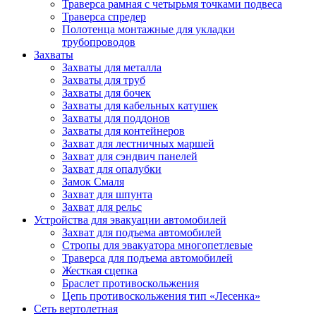
Траверса рамная с четырьмя точками подвеса
Траверса спредер
Полотенца монтажные для укладки
трубопроводов
Захваты
Захваты для металла
Захваты для труб
Захваты для бочек
Захваты для кабельных катушек
Захваты для поддонов
Захваты для контейнеров
Захват для лестничных маршей
Захват для сэндвич панелей
Захват для опалубки
Замок Смаля
Захват для шпунта
Захват для рельс
Устройства для эвакуации автомобилей
Захват для подъема автомобилей
Стропы для эвакуатора многопетлевые
Траверса для подъема автомобилей
Жесткая сцепка
Браслет противоскольжения
Цепь противоскольжения тип «Лесенка»
Сеть вертолетная