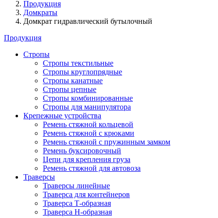
Продукция
Домкраты
Домкрат гидравлический бутылочный
Продукция
Стропы
Стропы текстильные
Стропы круглопрядные
Стропы канатные
Стропы цепные
Стропы комбинированные
Стропы для манипулятора
Крепежные устройства
Ремень стяжной кольцевой
Ремень стяжной с крюками
Ремень стяжной с пружинным замком
Ремень буксировочный
Цепи для крепления груза
Ремень стяжной для автовоза
Траверсы
Траверсы линейные
Траверса для контейнеров
Траверса Т-образная
Траверса Н-образная