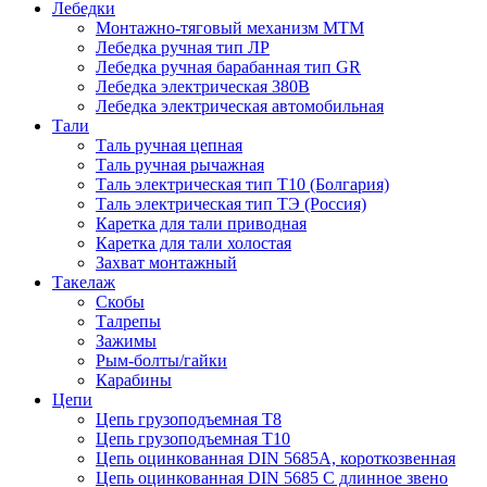
Лебедки
Монтажно-тяговый механизм МТМ
Лебедка ручная тип ЛР
Лебедка ручная барабанная тип GR
Лебедка электрическая 380В
Лебедка электрическая автомобильная
Тали
Таль ручная цепная
Таль ручная рычажная
Таль электрическая тип Т10 (Болгария)
Таль электрическая тип ТЭ (Россия)
Каретка для тали приводная
Каретка для тали холостая
Захват монтажный
Такелаж
Скобы
Талрепы
Зажимы
Рым-болты/гайки
Карабины
Цепи
Цепь грузоподъемная Т8
Цепь грузоподъемная Т10
Цепь оцинкованная DIN 5685A, короткозвенная
Цепь оцинкованная DIN 5685 С длинное звено