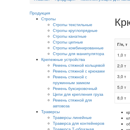
Продукция
Кр
Стропы
Стропы текстильные
Стропы круглопрядные
Стропы канатные
Стропы цепные
Г/п, т
Стропы комбинированные
Стропы для манипулятора
1,0 т
Крепежные устройства
Ремень стяжной кольцевой
2,0 т
Ремень стяжной с крюками
3,0 т
Ремень стяжной с
пружинным замком
5,0 т
Ремень буксировочный
Цепи для крепления груза
8,0 т
Ремень стяжной для
автовоза
Траверсы
к
Траверсы линейные
к
Траверса для контейнеров
о
Траверса Т-образная
к