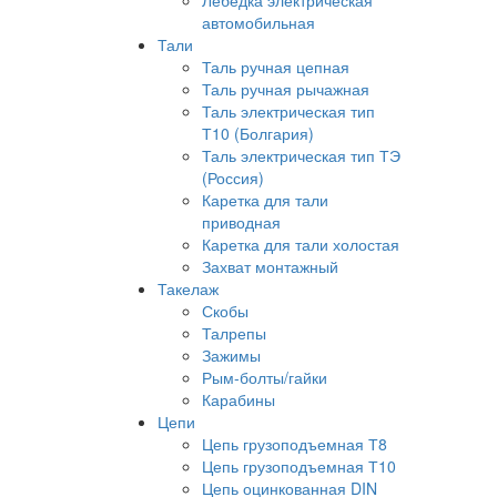
Лебедка электрическая
автомобильная
Тали
Таль ручная цепная
Таль ручная рычажная
Таль электрическая тип
Т10 (Болгария)
Таль электрическая тип ТЭ
(Россия)
Каретка для тали
приводная
Каретка для тали холостая
Захват монтажный
Такелаж
Скобы
Талрепы
Зажимы
Рым-болты/гайки
Карабины
Цепи
Цепь грузоподъемная Т8
Цепь грузоподъемная Т10
Цепь оцинкованная DIN