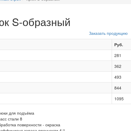
юк S-образный
Заказать продукцию
Руб.
281
362
493
844
1095
рюки для подъёма
ласс стали 8
бработка поверхности - окраска
оэффициент запаса прочности 4:1