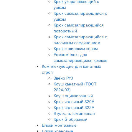
Крюк укорачивающий с
ушком
Крюк самозапирающийся с
ушком
Крюк самозапирающийся
поворотный
Крюк самозапирающийся с
вилочным соединением
Крюк с широким зевом
Ремкомплект для
самозапирающихся крюков
Комплектующие для канатных
строп
Звено Рт3
Коуш канатный (ГОСТ
2224-93)
Коуш оцинкованный
Крюк чалочный 320А
Крюк чалочный 322А
Втулка алюминиевая
Крюк S-образный
Блоки монтажные
Блоки крановые