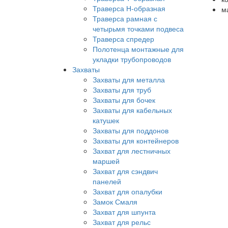
Траверса Н-образная
м
Траверса рамная с
четырьмя точками подвеса
Траверса спредер
Полотенца монтажные для
укладки трубопроводов
Захваты
Захваты для металла
Захваты для труб
Захваты для бочек
Захваты для кабельных
катушек
Захваты для поддонов
Захваты для контейнеров
Захват для лестничных
маршей
Захват для сэндвич
панелей
Захват для опалубки
Замок Смаля
Захват для шпунта
Захват для рельс