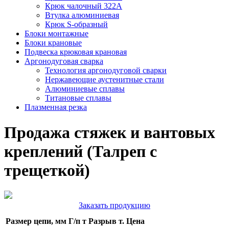
Крюк чалочный 322А
Втулка алюминиевая
Крюк S-образный
Блоки монтажные
Блоки крановые
Подвеска крюковая крановая
Аргонодуговая сварка
Технология аргонодуговой сварки
Нержавеющие аустенитные стали
Алюминиевые сплавы
Титановые сплавы
Плазменная резка
Продажа стяжек и вантовых
креплений (Талреп с
трещеткой)
Заказать продукцию
Размер цепи, мм
Г/п т
Разрыв т.
Цена