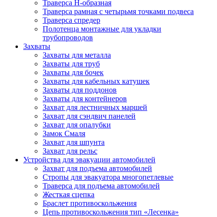
Траверса Н-образная
Траверса рамная с четырьмя точками подвеса
Траверса спредер
Полотенца монтажные для укладки
трубопроводов
Захваты
Захваты для металла
Захваты для труб
Захваты для бочек
Захваты для кабельных катушек
Захваты для поддонов
Захваты для контейнеров
Захват для лестничных маршей
Захват для сэндвич панелей
Захват для опалубки
Замок Смаля
Захват для шпунта
Захват для рельс
Устройства для эвакуации автомобилей
Захват для подъема автомобилей
Стропы для эвакуатора многопетлевые
Траверса для подъема автомобилей
Жесткая сцепка
Браслет противоскольжения
Цепь противоскольжения тип «Лесенка»