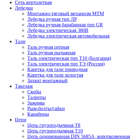
Сеть вертолетная
Лебедки
Монтажно-тяговый механизм МТМ
Лебедка ручная тип ЛР
Лебедка ручная барабанная тип GR
Лебедка электрическая 380В
Лебедка электрическая автомобильная
Тали
Таль ручная цепная
Таль ручная рычажная
Таль электрическая тип Т10 (Болгария)
Таль электрическая тип ТЭ (Россия)
Каретка для тали приводная
Каретка для тали холостая
Захват монтажный
Такелаж
Скобы
Талрепы
Зажимы
Рым-болты/гайки
Карабины
Цепи
Цепь грузоподъемная Т8
Цепь грузоподъемная Т10
Цепь оцинкованная DIN 5685A, короткозвенная