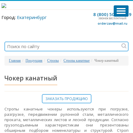
TOG
8 (800) 500-12-09
Город:
Екатеринбург
NAVI
ЗВОНОК БЕСПЛАТНЫЙ
orderzav@mail.ru
Главная
Продукция
Стропы
Стропы канатные
Чокер канатный
Чокер канатный
ЗАКАЗАТЬ ПРОДУКЦИЮ
Стропы канатные чокеры используются при погрузке,
разгрузке, передвижении рулонной стали, металлического
проката, металлических листов и лесной продукции. Согласно
грузоподъемным характеристикам они презентованы
обширным подбором номенклатуры и структурой. Строп