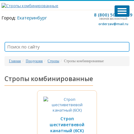
TOG
8 (800) 500-12-09
NAVI
Город:
Екатеринбург
ЗВОНОК БЕСПЛАТНЫЙ
orderzav@mail.ru
Главная
Продукция
Стропы
Стропы комбинированные
Стропы комбинированные
Строп
шестиветвевой
канатный (6СК)