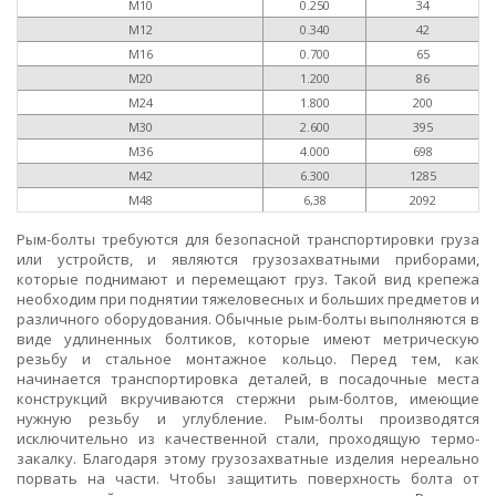
M10
0.250
34
M12
0.340
42
M16
0.700
65
M20
1.200
86
M24
1.800
200
M30
2.600
395
M36
4.000
698
M42
6.300
1285
M48
6,38
2092
Рым-болты требуются для безопасной транспортировки груза
или устройств, и являются грузозахватными приборами,
которые поднимают и перемещают груз. Такой вид крепежа
необходим при поднятии тяжеловесных и больших предметов и
различного оборудования. Обычные рым-болты выполняются в
виде удлиненных болтиков, которые имеют метрическую
резьбу и стальное монтажное кольцо. Перед тем, как
начинается транспортировка деталей, в посадочные места
конструкций вкручиваются стержни рым-болтов, имеющие
нужную резьбу и углубление. Рым-болты производятся
исключительно из качественной стали, проходящую термо-
закалку. Благодаря этому грузозахватные изделия нереально
порвать на части. Чтобы защитить поверхность болта от