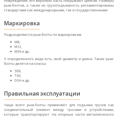
повреждений, его верхнюю часть покрывают цинком. Размеры
рым-болтов, а также их грузоподъемность регламентированы
стандартами как международными, так и государственными.
Маркировка
Подразделяются рым-болты по маркировкам:
М8,
М12,
М36 и др.
У определенного вида есть свой диаметр и длина. Также рым-
болты делятся на классы:
SEB,
TSR,
DSH и др.
Правильная эксплуатации
Чаще всего рым-болты применяют для подъема грузов как
соединительный элемент между тросами и устройствами,
которые транспортируют. На опорные части металлического