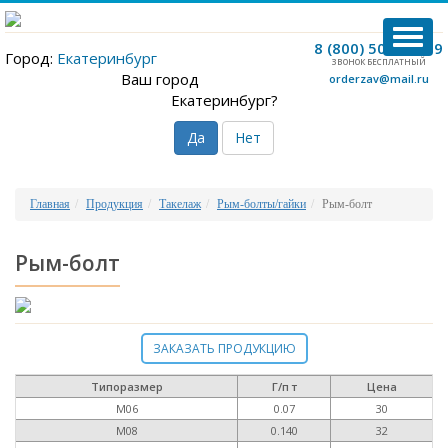
TOG
8 (800) 500-12-09
Город:
Екатеринбург
NAVI
ЗВОНОК БЕСПЛАТНЫЙ
Ваш город
orderzav@mail.ru
Екатеринбург?
Да
Нет
Главная
Продукция
Такелаж
Рым-болты/гайки
Рым-болт
Рым-болт
ЗАКАЗАТЬ ПРОДУКЦИЮ
Типоразмер
Г/п т
Цена
М06
0.07
30
M08
0.140
32